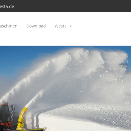
esta.de
aschinen
Download
Westa