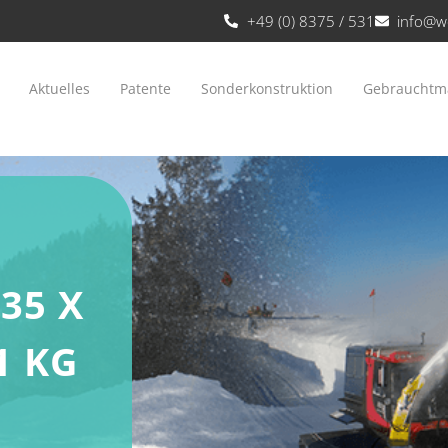
+49 (0) 8375 / 531
info@w
Aktuelles
Patente
Sonderkonstruktion
Gebrauchtm
35 X
1 KG