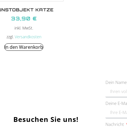
UNSTOBJEKT KATZE
33,90
€
inkl. MwSt.
zzgl.
Versandkosten
In den Warenkorb
Dein Nam
Deine E-Ma
Besuchen Sie uns!
Nachricht