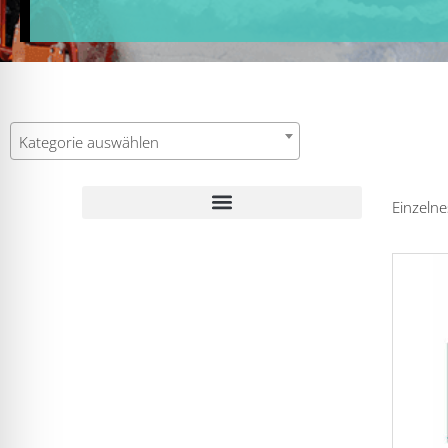
Kategorie auswählen
Einzelne
WESTA-Fräse Typ 7370, Ersatzteile