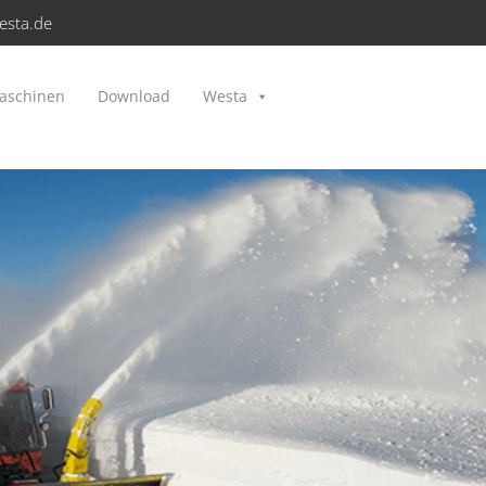
esta.de
aschinen
Download
Westa