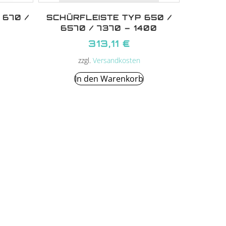
 670 /
SCHÜRFLEISTE TYP 650 /
6570 / 7370 – 1400
313,11
€
zzgl.
Versandkosten
In den Warenkorb