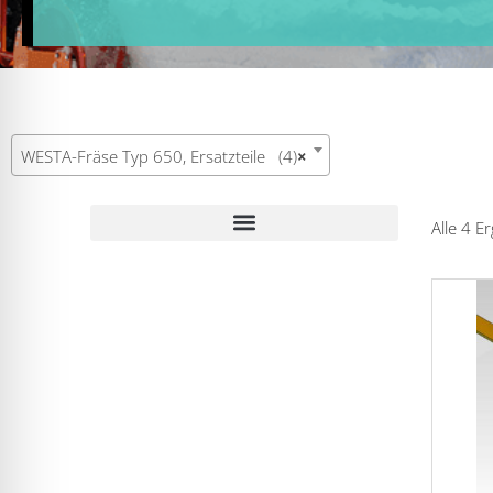
WESTA-Fräse Typ 650, Ersatzteile (4)
×
Alle 4 E
WESTA-Fräse Typ 7370, Ersatzteile