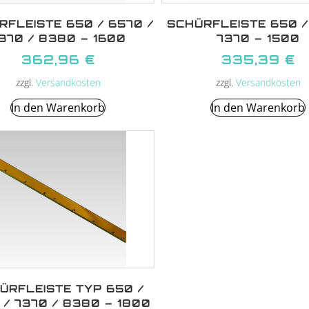
RFLEISTE 650 / 6570 /
SCHÜRFLEISTE 650 /
370 / 8380 – 1600
7370 – 1500
362,96
€
335,39
€
zzgl.
Versandkosten
zzgl.
Versandkosten
In den Warenkorb
In den Warenkorb
ÜRFLEISTE TYP 650 /
 / 7370 / 8380 – 1800