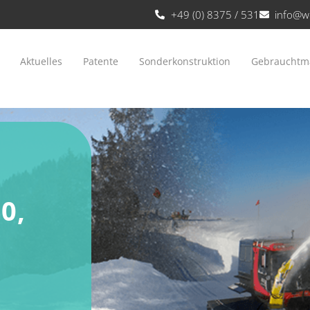
+49 (0) 8375 / 531
info@w
Aktuelles
Patente
Sonderkonstruktion
Gebrauchtm
0,