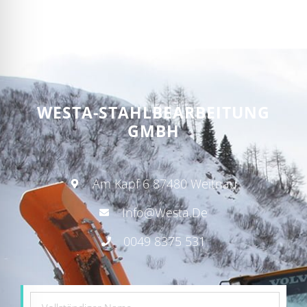
WESTA-STAHLBEARBEITUNG
GMBH
Am Kapf 6 87480 Weitnau
Info@westa.de
0049 8375 531