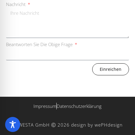
Nachricht
Beantworten Sie Die Obige Frage
Einreichen
Impressum
Datenschutzerklärung
WESTA GmbH Ⓒ 2026
design by wePHdesign