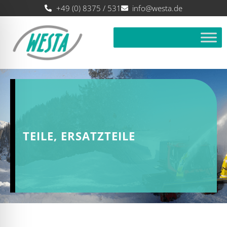
+49 (0) 8375 / 531
info@westa.de
TEILE, ERSATZTEILE