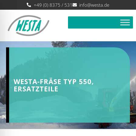
+49 (0) 8375 / 531
info@westa.de
WESTA-FRÄSE TYP 550,
ERSATZTEILE