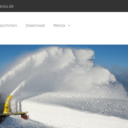
esta.de
aschinen
Download
Westa