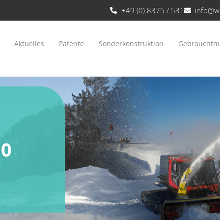
+49 (0) 8375 / 531
info@w
Aktuelles
Patente
Sonderkonstruktion
Gebrauchtm
50