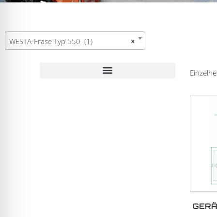
WESTA-Fräse Typ 550 (1)
×
Einzelne
WESTA-Fräse Typ 7370, Ersatzteile
GERÄ