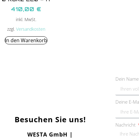
410,00
€
inkl. MwSt.
zzgl.
Versandkosten
In den Warenkorb
Dein Nam
Deine E-Ma
Besuchen Sie uns!
Nachricht
WESTA GmbH |