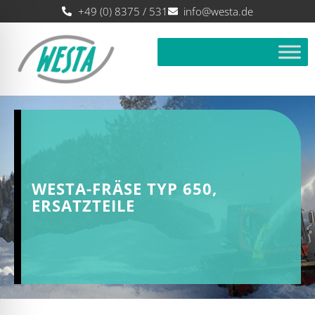
+49 (0) 8375 / 531
info@westa.de
WESTA-FRÄSE TYP 650,
ERSATZTEILE