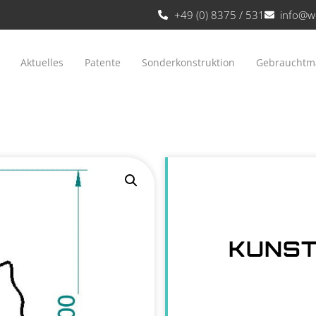
+49 (0) 8375 / 531
info@w
Aktuelles
Patente
Sonderkonstruktion
Gebrauchtm
KUNST