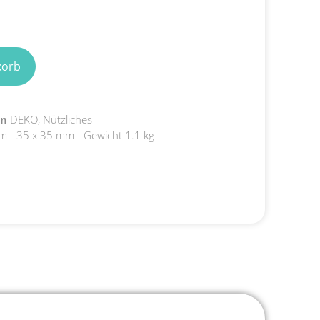
2 vorrätig
korb
en
DEKO
,
Nützliches
m - 35 x 35 mm - Gewicht 1.1 kg