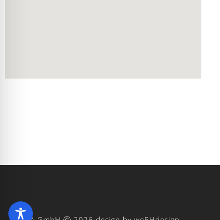
WESTA GmbH Ⓒ 2026
design by wePHdesign