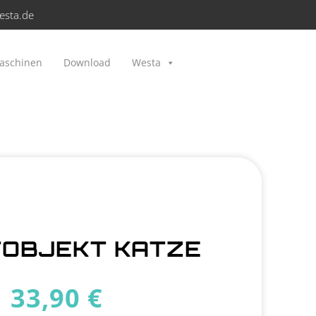
esta.de
aschinen
Download
Westa
OBJEKT KATZE
33,90
€