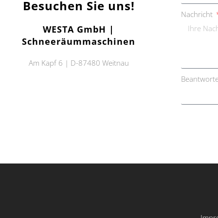
Besuchen Sie uns!
Nachricht
WESTA GmbH |
Schneeräummaschinen
Am Kapf 6 | D-87480 Weitnau
Beantworte
Impr