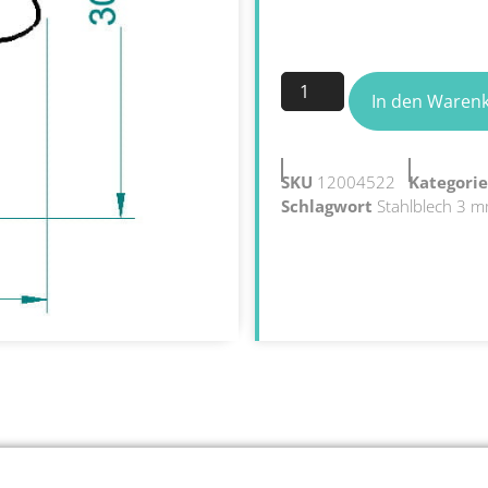
In den Waren
SKU
12004522
Kategori
Schlagwort
Stahlblech 3 m