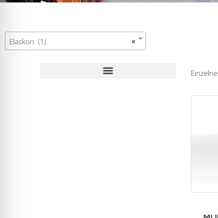
Elaskon (1)
×
Einzelne
WESTA-Fräse Typ 7370, Ersatzteile
MU