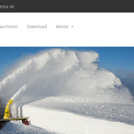
esta.de
aschinen
Download
Westa