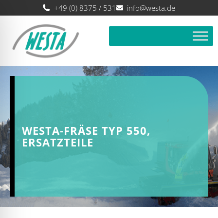
+49 (0) 8375 / 531
info@westa.de
WESTA-FRÄSE TYP 550,
ERSATZTEILE