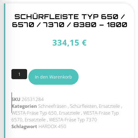
SCHÜRFLEISTE TYP 650 /
6570 / 7370 / 8380 – 1800
334,15
€
6 vorrätig
In den Warenkorb
SKU
26531284
Kategorien
Schneefräsen
,
Schürfleisten, Ersatzteile
,
WESTA-Fräse Typ 650, Ersatzteile
,
WESTA-Fräse Typ
6570, Ersatzteile
,
WESTA-Fräse Typ 7370
Schlagwort
HARDOX 450