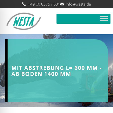
+49 (0) 8375 / 531
info@westa.de
MIT ABSTREBUNG L= 600 MM -
AB BODEN 1400 MM