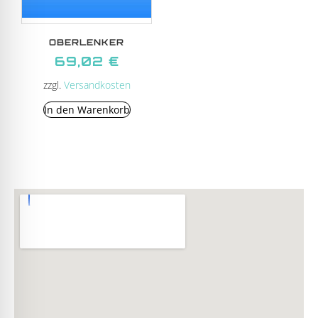
OBERLENKER
69,02
€
zzgl.
Versandkosten
In den Warenkorb