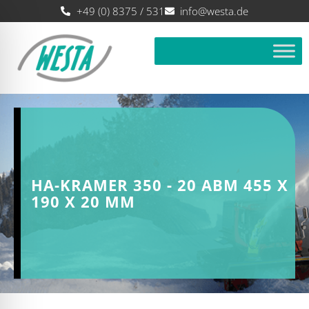
+49 (0) 8375 / 531
info@westa.de
HA-KRAMER 350 - 20 ABM 455 X
190 X 20 MM