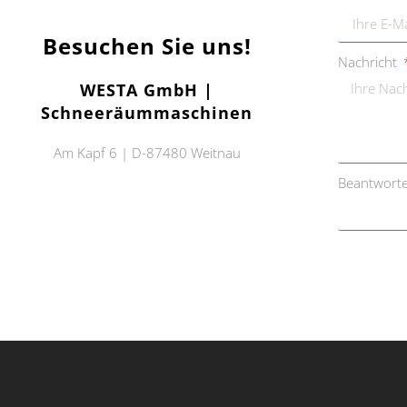
Besuchen Sie uns!
Nachricht
WESTA GmbH |
Schneeräummaschinen
Am Kapf 6 | D-87480 Weitnau
Beantworte