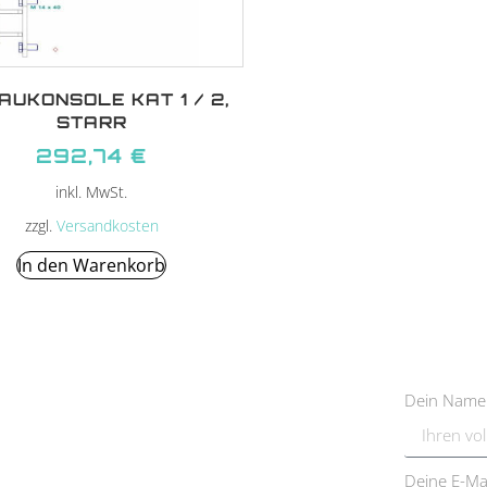
AUKONSOLE KAT 1 / 2,
STARR
292,74
€
inkl. MwSt.
zzgl.
Versandkosten
In den Warenkorb
Dein Nam
Deine E-Ma