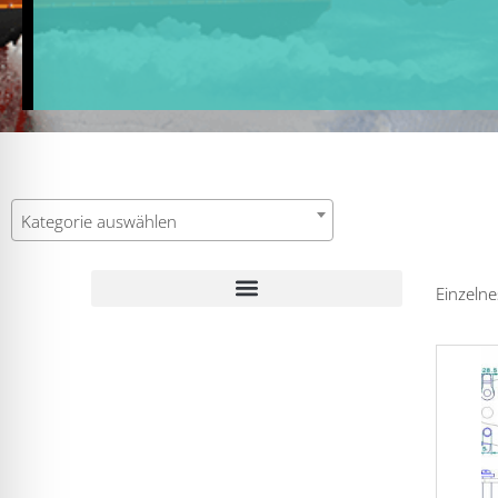
Kategorie auswählen
Einzelne
WESTA-Fräse Typ 7370, Ersatzteile