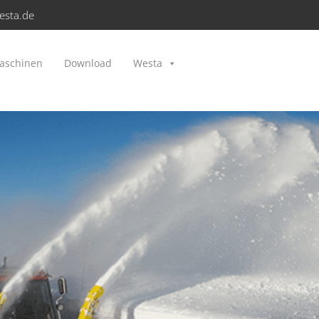
esta.de
aschinen
Download
Westa