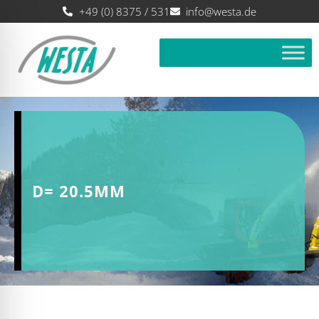
+49 (0) 8375 / 531
info@westa.de
D= 20.5MM