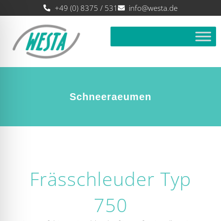
+49 (0) 8375 / 531
info@westa.de
Schneeraeumen
Frässchleuder Typ
750