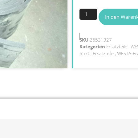
In den Waren
SKU
26531327
Kategorien
Ersatzteile
,
WES
6570, Ersatzteile
,
WESTA-Fr