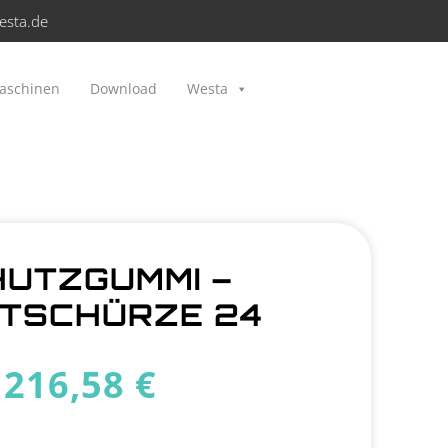
esta.de
aschinen
Download
Westa
UTZGUMMI –
TSCHÜRZE 24
216,58
€
5 vorrätig