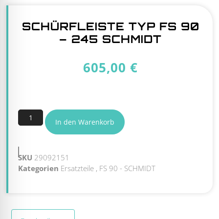
SCHÜRFLEISTE TYP FS 90
– 245 SCHMIDT
605,00
€
5 vorrätig
In den Warenkorb
SKU
29092151
Kategorien
Ersatzteile
,
FS 90 - SCHMIDT