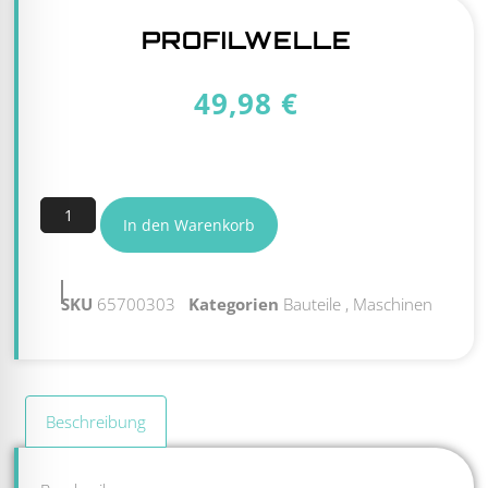
PROFILWELLE
49,98
€
11 vorrätig
In den Warenkorb
SKU
65700303
Kategorien
Bauteile
,
Maschinen
Beschreibung