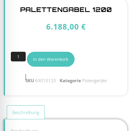
PALETTENGABEL 1200
6.188,00
€
2 vorrätig
In den Warenkorb
SKU
69010120
Kategorie
Pistengeräte
Beschreibung
Beschreibung