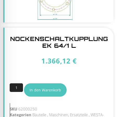
NOCKENSCHALTKUPPLUNG
EK 64/1 L
1.366,12
€
3 vorrätig
In den Warenkorb
SKU
62000250
Kategorien
Bauteile
,
Maschinen, Ersatzteile
,
WESTA-