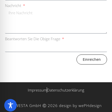
Nachricht
Beantworten Sie Die Obige Frage
Einreichen
Impressum
Datenschutzerklärung
WESTA GmbH Ⓒ 2026
design by wePHdesign