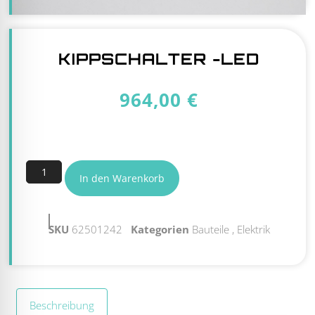
KIPPSCHALTER -LED
964,00
€
2 vorrätig
In den Warenkorb
SKU
62501242
Kategorien
Bauteile
,
Elektrik
Beschreibung