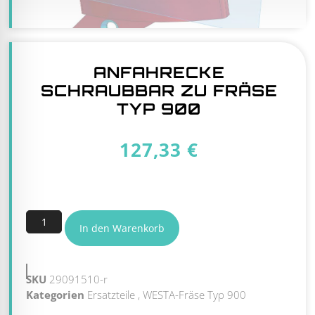
ANFAHRECKE
SCHRAUBBAR ZU FRÄSE
TYP 900
127,33
€
7 vorrätig
In den Warenkorb
SKU
29091510-r
Kategorien
Ersatzteile
,
WESTA-Fräse Typ 900