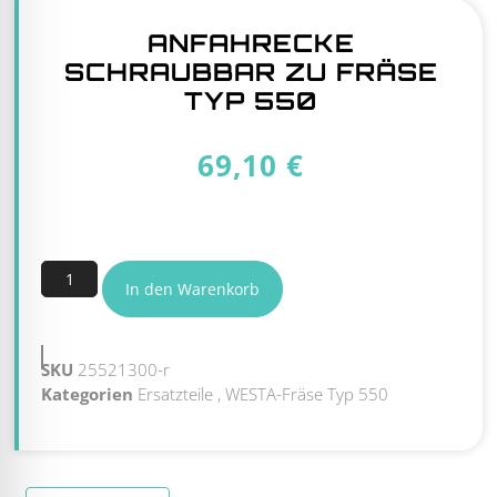
ANFAHRECKE
SCHRAUBBAR ZU FRÄSE
TYP 550
69,10
€
5 vorrätig
In den Warenkorb
SKU
25521300-r
Kategorien
Ersatzteile
,
WESTA-Fräse Typ 550